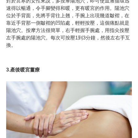
對於宮寒的女性來說，多按摩陽池穴，即可使血液循環迅
速得以暢通，令手腳變得和暖，更有暖宮的作用
。
陽池穴
位於手背面，先將手背往上翹，手腕上出現幾道皺褶，在
靠近手背那一側皺褶的凹陷處，輕輕按壓，這個痛點就是
陽池穴。按摩方法很簡單，右手輕握手腕處，用指尖按壓
左手腕處的陽池穴。每次可按壓1到3分鐘，然後左右手互
換。
3.產後暖宮薑療