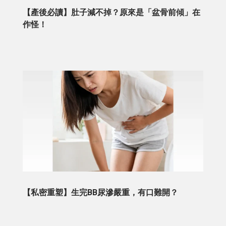
【產後必讀】肚子減不掉？原來是「盆骨前傾」在
作怪！
【私密重塑】生完BB尿滲嚴重，有口難開？