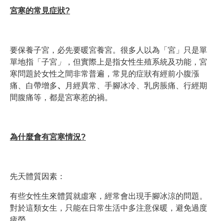
宮寒的常見症狀?
要保養子宮，必先要暖宮養宮。很多人以為「宮」只是單
單地指「子宮
」
，但實際上是指女性生殖系統及功能，宮
寒問題於女性之間非常普遍，常見的症狀有經前小腹漲
痛、白帶增多
、
月經異常、手腳冰冷、乳房脹痛、行經期
間腹痛等，都是宮寒惹的禍。
為什麼會有
宮寒情況?
先天體質因素：
有些女性生來體質就虛寒，經常會出現手腳冰涼的問題。
對於這類女生，只能在日常生活中多注意保暖，避免過度
疲勞。