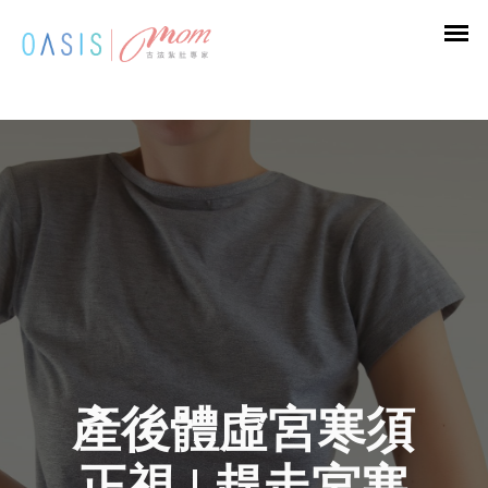
產後體虛宮寒須