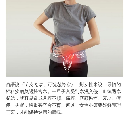
俗語說
「十女九寒，百病起於寒」
，對女性來說，最怕的
婦科疾病莫過於宮寒。一旦子宮受到寒濕入侵，血氣遇寒
凝結，就容易造成月經不順、痛經、容顏憔悴、衰老、疲
倦、失眠，嚴重甚至會不育。所以，女性必須要好好護理
子宮，才能保持健康的體魄。